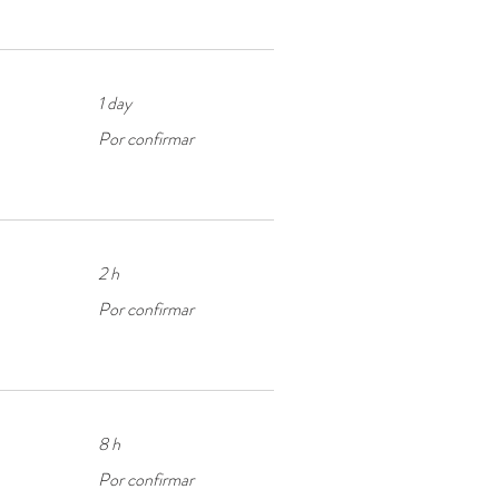
1 day
Por
Por confirmar
confirmar
2 h
Por
Por confirmar
confirmar
8 h
Por
Por confirmar
confirmar