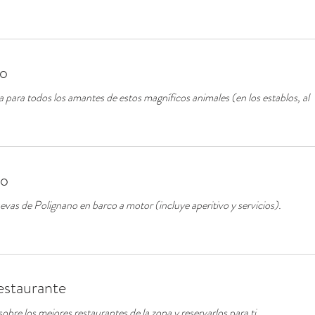
lo
 para todos los amantes de estos magníficos animales (en los establos, al
co
cuevas de Polignano en barco a motor (incluye aperitivo y servicios).
estaurante
obre los mejores restaurantes de la zona y reservarlos para ti.