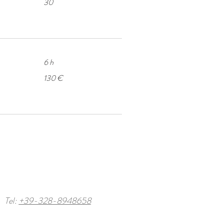
30
6 h
130
130 €
euros
Tel:
+39-328-8948658