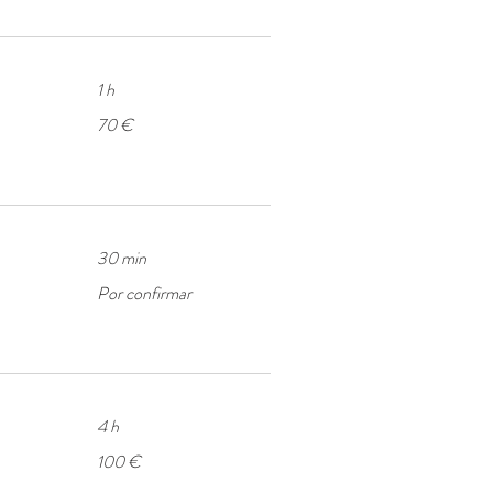
1 h
70
70 €
euros
30 min
Por
Por confirmar
confirmar
4 h
100
100 €
euros