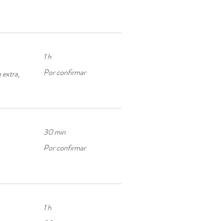
1 h
Por
Por confirmar
 extra,
confirmar
30 min
Por
Por confirmar
confirmar
1 h
30